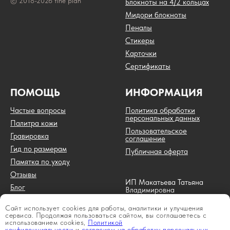
© 2018-2026 fine plan
Блокноты на 4/2 кольцах
Мидори блокноты
Пеналы
Стикеры
Карточки
Сертификаты
ПОМОЩЬ
ИНФОРМАЦИЯ
Частые вопросы
Политика обработки
персональных данных
Палитра кожи
Пользовательское
Гравировка
соглашение
Гид по размерам
Публичная оферта
Памятка по уходу
Отзывы
ИП Макатьева Татьяна
Блог
Владимировна
ИНН 744717793651
ОГРН 320745600012622
Сайт использует cookies для работы, аналитики и улучшения
Г. Челябинск
сервиса. Продолжая пользоваться сайтом, вы соглашаетесь с
использованием cookies,
Политикой
конфиденциальности
и
согласием на обработку персональных