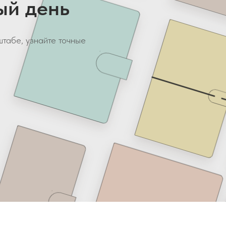
ый день
табе, узнайте точные