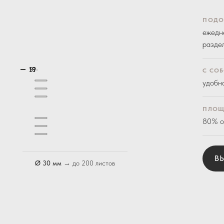
ПОДО
ежедн
разде
19
19
51
19
19
С СО
удобн
ПЛОЩ
80% о
В
Ø 30 мм
→
до 200 листов