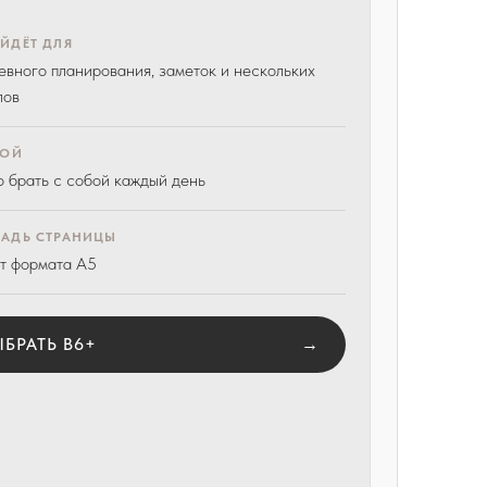
ЙДЁТ ДЛЯ
евного планирования, заметок и нескольких
лов
БОЙ
о брать с собой каждый день
АДЬ СТРАНИЦЫ
т формата A5
ЫБРАТЬ B6+
→