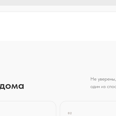
Не уверены,
 дома
один из спо
02