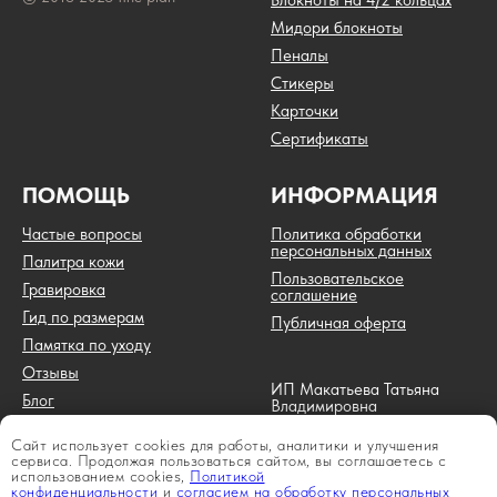
Блокноты на 4/2 кольцах
Мидори блокноты
Пеналы
Стикеры
Карточки
Сертификаты
ПОМОЩЬ
ИНФОРМАЦИЯ
Частые вопросы
Политика обработки
персональных данных
Палитра кожи
Пользовательское
Гравировка
соглашение
Гид по размерам
Публичная оферта
Памятка по уходу
Отзывы
ИП Макатьева Татьяна
Блог
Владимировна
ИНН 744717793651
ОГРН 320745600012622
Сайт использует cookies для работы, аналитики и улучшения
Г. Челябинск
сервиса. Продолжая пользоваться сайтом, вы соглашаетесь с
использованием cookies,
Политикой
конфиденциальности
и
согласием на обработку персональных