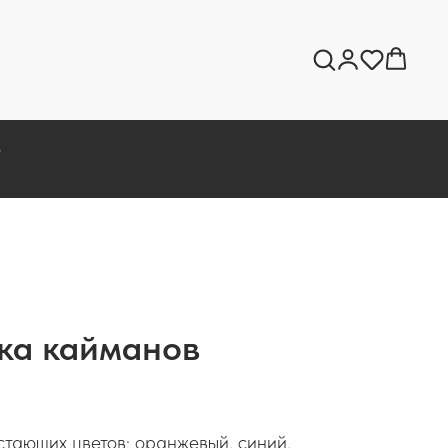
Ы
.
ка кайманов
тающих цветов: оранжевый, синий,